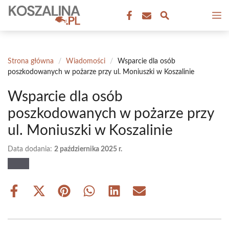
Przejdź
M
do
treści
Strona główna
/
Wiadomości
/
Wsparcie dla osób
poszkodowanych w pożarze przy ul. Moniuszki w Koszalinie
Wsparcie dla osób
poszkodowanych w pożarze przy
ul. Moniuszki w Koszalinie
Data dodania:
2 października 2025 r.
Share
Share
Share
Share
Share
Share
on
on
on
on
on
on
Facebook
X
Pinterest
WhatsApp
LinkedIn
Email
(Twitter)