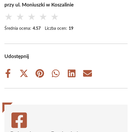
przy ul. Moniuszki w Koszalinie
★
★
★
★
★
Średnia ocena:
4.57
Liczba ocen:
19
Udostępnij
Share
Share
Share
Share
Share
Share
on
on
on
on
on
on
Facebook
X
Pinterest
WhatsApp
LinkedIn
Email
(Twitter)