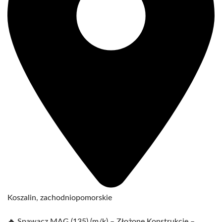
Koszalin, zachodniopomorskie
🔥 Spawacz MAG (135) (m/k) – Złożone Konstrukcje –