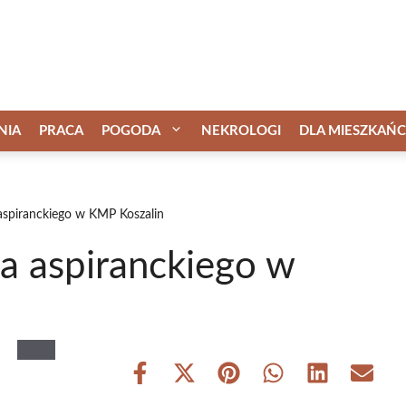
NIA
PRACA
POGODA
NEKROLOGI
DLA MIESZKAŃ
aspiranckiego w KMP Koszalin
a aspiranckiego w
Share
Share
Share
Share
Share
Share
on
on
on
on
on
on