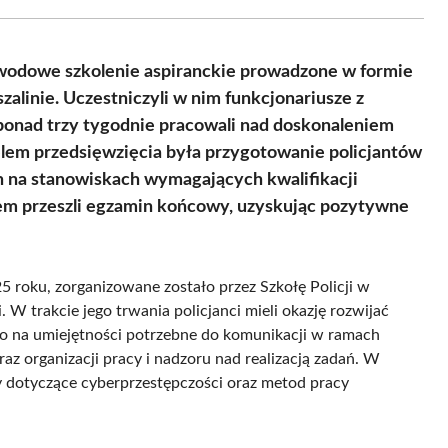
Facebook
X
Pinterest
WhatsApp
LinkedIn
Email
(Twitter)
zawodowe szkolenie aspiranckie prowadzone w formie
alinie. Uczestniczyli w nim funkcjonariusze z
ponad trzy tygodnie pracowali nad doskonaleniem
lem przedsięwzięcia była przygotowanie policjantów
na stanowiskach wymagających kwalifikacji
iem przeszli egzamin końcowy, uzyskując pozytywne
25 roku, zorganizowane zostało przez Szkołę Policji w
W trakcie jego trwania policjanci mieli okazję rozwijać
o na umiejętności potrzebne do komunikacji w ramach
raz organizacji pracy i nadzoru nad realizacją zadań. W
ty dotyczące cyberprzestępczości oraz metod pracy