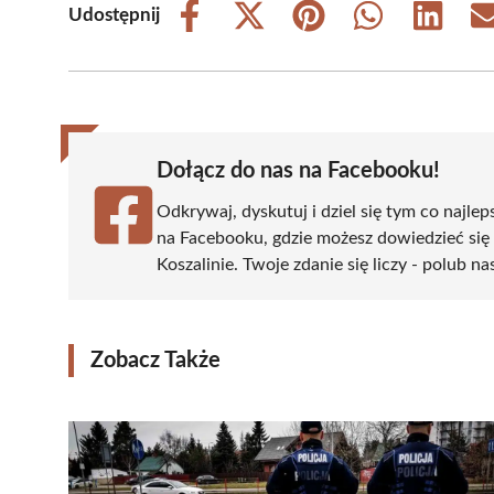
Udostępnij
Share
Share
Share
Share
Share
on
on
on
on
on
Facebook
X
Pinterest
WhatsApp
LinkedIn
(Twitter)
Dołącz do nas na Facebooku!
Odkrywaj, dyskutuj i dziel się tym co najlep
na Facebooku, gdzie możesz dowiedzieć się
Koszalinie. Twoje zdanie się liczy - polub na
Zobacz Także