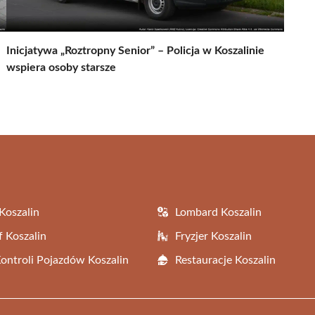
Inicjatywa „Roztropny Senior” – Policja w Koszalinie
wspiera osoby starsze
Koszalin
Lombard Koszalin
f Koszalin
Fryzjer Koszalin
Kontroli Pojazdów Koszalin
Restauracje Koszalin