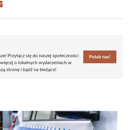
Share
on
Email
sze! Przyłącz się do naszej społeczności
Polub nas!
 więcej o lokalnych wydarzeniach w
szą stronę i bądź na bieżąco!