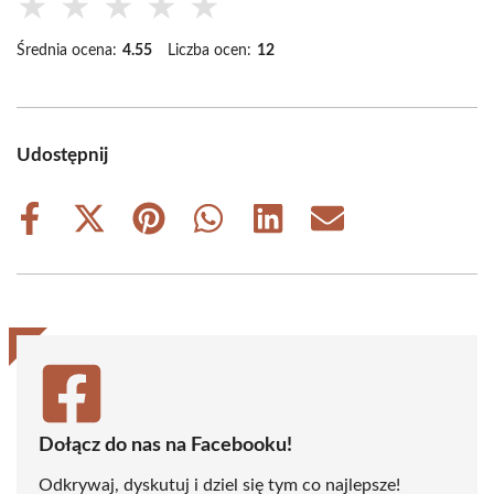
★
★
★
★
★
Średnia ocena:
4.55
Liczba ocen:
12
Udostępnij
Share
Share
Share
Share
Share
Share
on
on
on
on
on
on
Facebook
X
Pinterest
WhatsApp
LinkedIn
Email
(Twitter)
Dołącz do nas na Facebooku!
Odkrywaj, dyskutuj i dziel się tym co najlepsze!