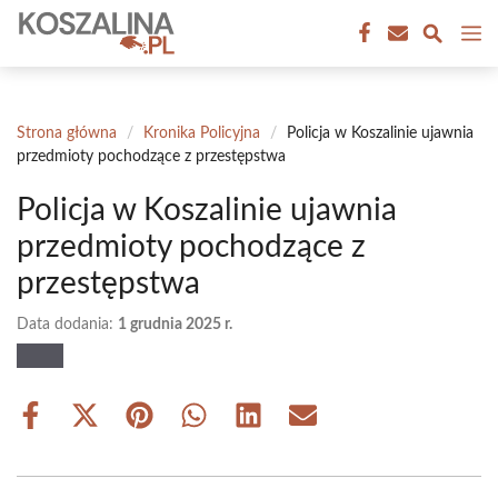
Przejdź
M
do
treści
Strona główna
/
Kronika Policyjna
/
Policja w Koszalinie ujawnia
przedmioty pochodzące z przestępstwa
Policja w Koszalinie ujawnia
przedmioty pochodzące z
przestępstwa
Data dodania:
1 grudnia 2025 r.
Share
Share
Share
Share
Share
Share
on
on
on
on
on
on
Facebook
X
Pinterest
WhatsApp
LinkedIn
Email
(Twitter)