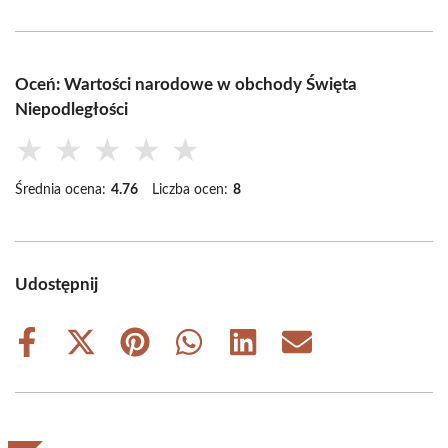
Oceń: Wartości narodowe w obchody Święta
Niepodległości
★
★
★
★
★
Średnia ocena:
4.76
Liczba ocen:
8
Udostępnij
Share
Share
Share
Share
Share
Share
on
on
on
on
on
on
Facebook
X
Pinterest
WhatsApp
LinkedIn
Email
(Twitter)