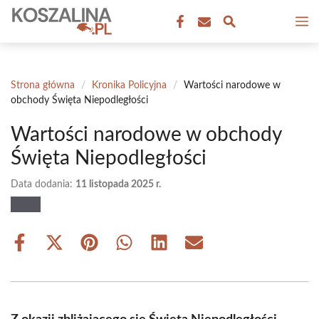
Przejdź
M
do
treści
Strona główna
/
Kronika Policyjna
/
Wartości narodowe w
obchody Święta Niepodległości
Wartości narodowe w obchody
Święta Niepodległości
Data dodania:
11 listopada 2025 r.
Share
Share
Share
Share
Share
Share
on
on
on
on
on
on
Facebook
X
Pinterest
WhatsApp
LinkedIn
Email
(Twitter)