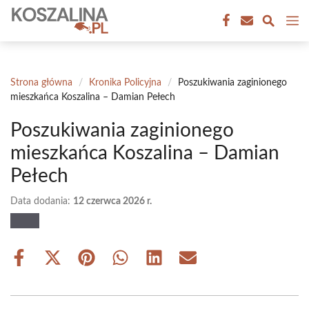
Przejdź
M
do
treści
Strona główna
/
Kronika Policyjna
/
Poszukiwania zaginionego
mieszkańca Koszalina – Damian Pełech
Poszukiwania zaginionego
mieszkańca Koszalina – Damian
Pełech
Data dodania:
12 czerwca 2026 r.
Share
Share
Share
Share
Share
Share
on
on
on
on
on
on
Facebook
X
Pinterest
WhatsApp
LinkedIn
Email
(Twitter)