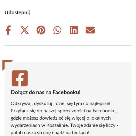
Udostępnij
Share
Share
Share
Share
Share
Share
on
on
on
on
on
on
Facebook
X
Pinterest
WhatsApp
LinkedIn
Email
(Twitter)
Dołącz do nas na Facebooku!
Odkrywaj, dyskutuj i dziel się tym co najlepsze!
Przyłącz się do naszej społeczności na Facebooku,
gdzie możesz dowiedzieć się więcej o lokalnych
wydarzeniach w Koszalinie. Twoje zdanie się liczy -
polub naszą stronę i bądź na bieżąco!