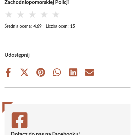
Zachodniopomorskiej Policji
★
★
★
★
★
Średnia ocena:
4.69
Liczba ocen:
15
Udostępnij
Share
Share
Share
Share
Share
Share
on
on
on
on
on
on
Facebook
X
Pinterest
WhatsApp
LinkedIn
Email
(Twitter)
Dołącz do nas na Facebooku!