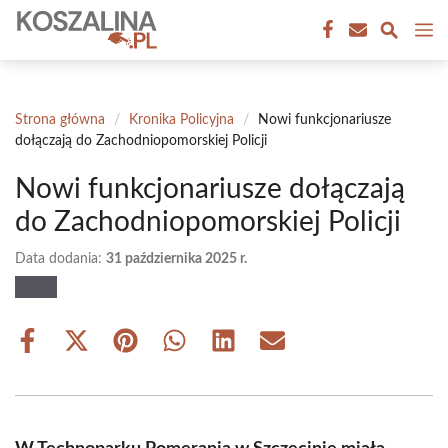
Przejdź
M
do
treści
Strona główna
/
Kronika Policyjna
/
Nowi funkcjonariusze
dołączają do Zachodniopomorskiej Policji
Nowi funkcjonariusze dołączają
do Zachodniopomorskiej Policji
Data dodania:
31 października 2025 r.
Share
Share
Share
Share
Share
Share
on
on
on
on
on
on
Facebook
X
Pinterest
WhatsApp
LinkedIn
Email
(Twitter)