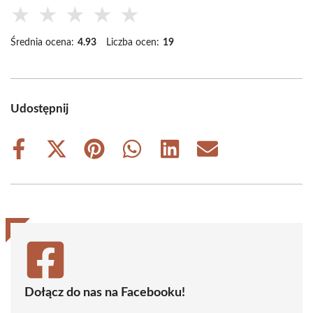
★
★
★
★
★
Średnia ocena:
4.93
Liczba ocen:
19
Udostępnij
Share
Share
Share
Share
Share
Share
on
on
on
on
on
on
Facebook
X
Pinterest
WhatsApp
LinkedIn
Email
(Twitter)
Dołącz do nas na Facebooku!