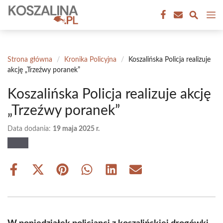
Przejdź
M
do
treści
Strona główna
/
Kronika Policyjna
/
Koszalińska Policja realizuje
akcję „Trzeźwy poranek”
Koszalińska Policja realizuje akcję
„Trzeźwy poranek”
Data dodania:
19 maja 2025 r.
Share
Share
Share
Share
Share
Share
on
on
on
on
on
on
Facebook
X
Pinterest
WhatsApp
LinkedIn
Email
(Twitter)