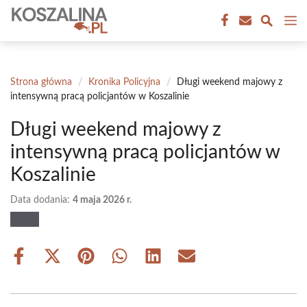
Przejdź
M
do
treści
Strona główna
/
Kronika Policyjna
/
Długi weekend majowy z
intensywną pracą policjantów w Koszalinie
Długi weekend majowy z
intensywną pracą policjantów w
Koszalinie
Data dodania:
4 maja 2026 r.
Share
Share
Share
Share
Share
Share
on
on
on
on
on
on
Facebook
X
Pinterest
WhatsApp
LinkedIn
Email
(Twitter)