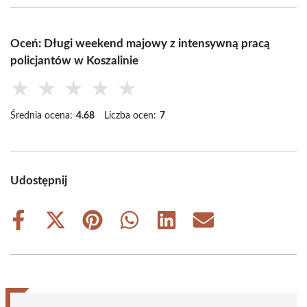
Oceń: Długi weekend majowy z intensywną pracą
policjantów w Koszalinie
★
★
★
★
★
Średnia ocena:
4.68
Liczba ocen:
7
Udostępnij
Share
Share
Share
Share
Share
Share
on
on
on
on
on
on
Facebook
X
Pinterest
WhatsApp
LinkedIn
Email
(Twitter)