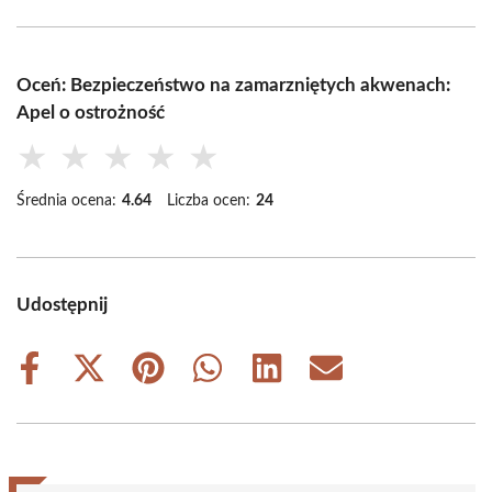
Oceń: Bezpieczeństwo na zamarzniętych akwenach:
Apel o ostrożność
★
★
★
★
★
Średnia ocena:
4.64
Liczba ocen:
24
Udostępnij
Share
Share
Share
Share
Share
Share
on
on
on
on
on
on
Facebook
X
Pinterest
WhatsApp
LinkedIn
Email
(Twitter)