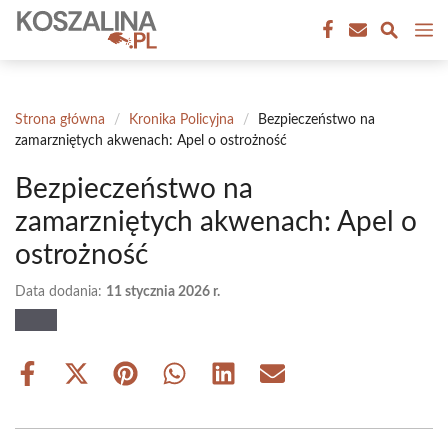
Przejdź
M
do
treści
Strona główna
/
Kronika Policyjna
/
Bezpieczeństwo na
zamarzniętych akwenach: Apel o ostrożność
Bezpieczeństwo na
zamarzniętych akwenach: Apel o
ostrożność
Data dodania:
11 stycznia 2026 r.
Share
Share
Share
Share
Share
Share
on
on
on
on
on
on
Facebook
X
Pinterest
WhatsApp
LinkedIn
Email
(Twitter)