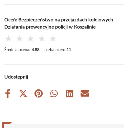
Oceń: Bezpieczeństwo na przejazdach kolejowych –
Działania prewencyjne policji w Koszalinie
★
★
★
★
★
Średnia ocena:
4.88
Liczba ocen:
11
Udostępnij
Share
Share
Share
Share
Share
Share
on
on
on
on
on
on
Facebook
X
Pinterest
WhatsApp
LinkedIn
Email
(Twitter)