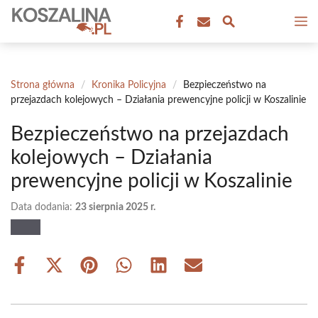
Przejdź
M
do
treści
Strona główna
/
Kronika Policyjna
/
Bezpieczeństwo na
przejazdach kolejowych – Działania prewencyjne policji w Koszalinie
Bezpieczeństwo na przejazdach
kolejowych – Działania
prewencyjne policji w Koszalinie
Data dodania:
23 sierpnia 2025 r.
Share
Share
Share
Share
Share
Share
on
on
on
on
on
on
Facebook
X
Pinterest
WhatsApp
LinkedIn
Email
(Twitter)