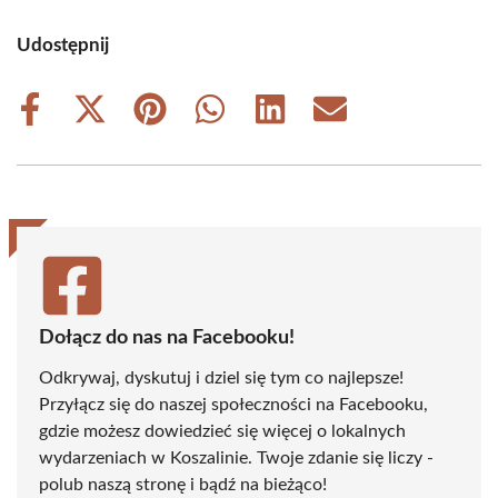
Udostępnij
Share
Share
Share
Share
Share
Share
on
on
on
on
on
on
Facebook
X
Pinterest
WhatsApp
LinkedIn
Email
(Twitter)
Dołącz do nas na Facebooku!
Odkrywaj, dyskutuj i dziel się tym co najlepsze!
Przyłącz się do naszej społeczności na Facebooku,
gdzie możesz dowiedzieć się więcej o lokalnych
wydarzeniach w Koszalinie. Twoje zdanie się liczy -
polub naszą stronę i bądź na bieżąco!