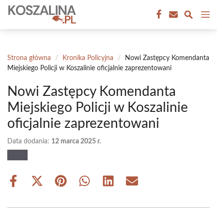
Przejdź
M
do
treści
Strona główna
/
Kronika Policyjna
/
Nowi Zastępcy Komendanta
Miejskiego Policji w Koszalinie oficjalnie zaprezentowani
Nowi Zastępcy Komendanta
Miejskiego Policji w Koszalinie
oficjalnie zaprezentowani
Data dodania:
12 marca 2025 r.
Share
Share
Share
Share
Share
Share
on
on
on
on
on
on
Facebook
X
Pinterest
WhatsApp
LinkedIn
Email
(Twitter)